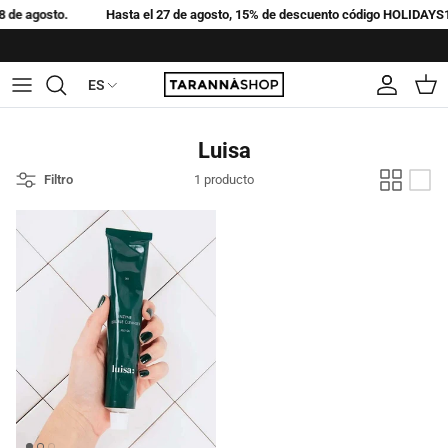
Ir al contenido
de agosto.
Hasta el 27 de agosto, 15% de descuento código HOLIDAYS15
ES
Idioma
Cuenta
Carri
Luisa
Filtro
1 producto