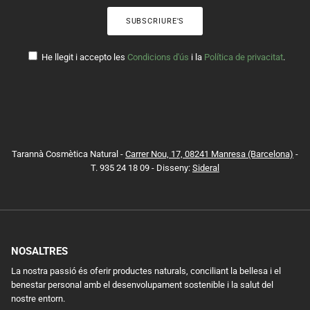
SUBSCRIURE'S
He llegit i accepto les
Condicions d'ús
i la
Política de privacitat
.
Tarannà Cosmètica Natural -
Carrer Nou, 17, 08241 Manresa (Barcelona)
-
T. 935 24 18 09 - Disseny:
Sideral
NOSALTRES
La nostra passió és oferir productes naturals, conciliant la bellesa i el
benestar personal amb el desenvolupament sostenible i la salut del
nostre entorn.