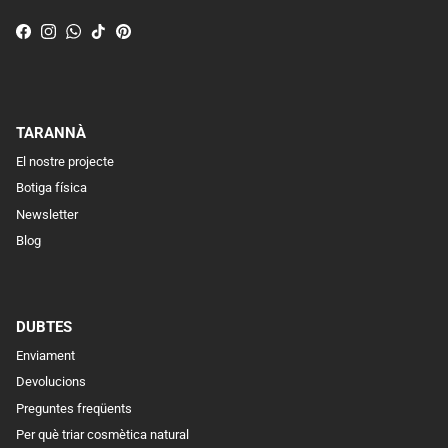
Facebook
Instagram
WhatsApp
TikTok
Pinterest
TARANNÀ
El nostre projecte
Botiga física
Newsletter
Blog
DUBTES
Enviament
Devolucions
Preguntes freqüents
Per què triar cosmètica natural