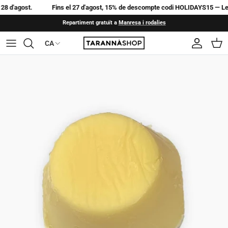
Saltar al contingut
d'agost.
Fins el 27 d'agost, 15% de descompte codi HOLIDAYS15 — Les 
Repartiment gratuït a
Manresa i rodalies
CA
Idioma
Compte
Cistel