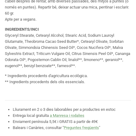
cabell després de rentar, amb diverses passades, des mitjos a puntes (o
només en puntes). Repartir bé, deixar actuar una mica, pentinar i esclarir.
60 gr.
Apte per a vegans.
INGREDIENTS/INCI
Glyceryl Stearate, Cetearyl Alcohol, Stearic Acid, Sodium Lauroyl
Glutamate, Theobroma Cacao Seed Butter*, Cetearyl Olivate, Sorbitan
Olivate, Simmondsia Chinensis Seed Oil*, Cocos Nucifera Oil*, Malva
Sylvestris Extract, Triticum Vulgare Oil, Citrus Sinensis Peel Oil*, Cananga
Odorata Oil*, Pogostemon Cablin Oil, linalol**, limoneno**, geraniol**,
eugenol**, benzyl benzoate**, farnesol**.
* Ingredients procedents d'agricultura ecològica.
** Ingredients procedents dels olis essencials.
Lliurament en 2 o 3 dies laborables per a productes en estoc
Entrega local gratuïta
a Manresa i rodalies
Enviament península 5,5€ i GRATIS a partir de 49€
Balears i Canàries, consultar "
Preguntes freqüents
"