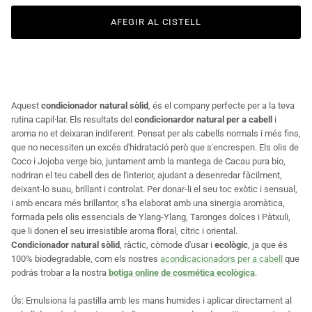
AFEGIR AL CISTELL
Aquest
condicionador natural sòlid
, és el company perfecte per a la teva
rutina capil·lar. Els resultats del
condicionardor natural per a cabell
i
aroma no et deixaran indiferent. Pensat per als cabells normals i més fins,
que no necessiten un excés d'hidratació però que s'encrespen. Els olis de
Coco i Jojoba verge bio, juntament amb la mantega de Cacau pura bio,
nodriran el teu cabell des de l'interior, ajudant a desenredar fàcilment,
deixant-lo suau, brillant i controlat. Per donar-li el seu toc exòtic i sensual,
i amb encara més brillantor, s'ha elaborat amb una sinergia aromàtica,
formada pels olis essencials de Ylang-Ylang, Taronges dolces i Pàtxuli,
que li donen el seu irresistible aroma floral, cítric i oriental.
Condicionador natural sòlid
,
ràctic, còmode d'usar i
ecològic
, ja que és
100% biodegradable, com els nostres
acondicacionadors per a cabell
que
podrás trobar a la nostra
botiga online de cosmética ecològica
.
Ús: Emulsiona la pastilla amb les mans humides i aplicar directament al